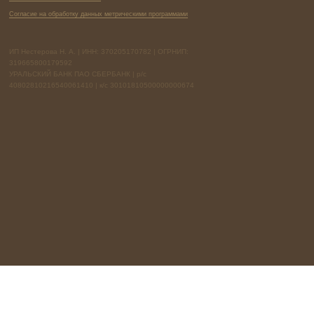
Согласие на обработку данных метрическими программами
ИП Нестерова Н. А. | ИНН: 370205170782 | ОГРНИП:
319665800179592
УРАЛЬСКИЙ БАНК ПАО СБЕРБАНК | р/с
40802810216540061410 | к/с 30101810500000000674