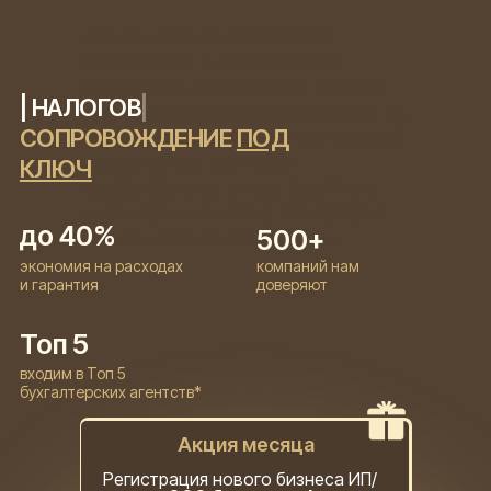
БУХГАЛТЕРИЯ НА АУТСОРСИНГЕ
ЕКАТЕРИНБУРГ, БУХГАЛТЕРСКИЙ
АУТСОРСИНГ ДЛЯ ИП И ООО, ВЕДЕНИЕ
| ЮРИДИ
|
БУХГАЛТЕРСКОГО И НАЛОГОВОГО УЧЕТА,
СОПРОВОЖДЕНИЕ
ПОД
РАСЧЕТ НАЛОГОВ, РАСЧЕТ ЗАРАБОТНОЙ
ПЛАТЫ, 1С, БУХГАЛТЕРСКОЕ
КЛЮЧ
СОПРОВОЖДЕНИЕ, НАЛОГОВЫЙ УЧЕТ,
ОТЧЕТНОСТЬ ИП И ООО, АУТСОРСИНГ
до 40%
500+
БУХГАЛТЕРИИ ПО ВСЕЙ РОССИИ
экономия на расходах
компаний нам
и гарантия
доверяют
Топ 5
входим в Топ 5
бухгалтерских агентств*
Акция месяца
Регистрация нового бизнеса ИП/