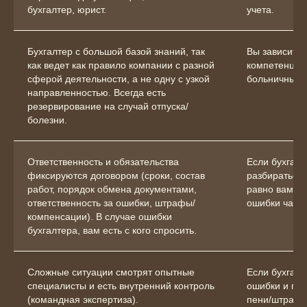
бухгалтер, юрист.
учета.
Бухгалтер с большой базой знаний, так
Вы зависите 
как ведет как правило компании с разной
компетенции,
сферой деятельности, а не одну с узкой
больничные.
направленностью. Всегда есть
резервирование на случай отпуска/
болезни.
Ответственность и обязательства
Если бухгалт
фиксируются договором (сроки, состав
разбираться 
О компании
работ, порядок обмена документами,
равно вам. 
ответственность за ошибки, штрафы/
ошибки часто
Отзывы
компенсации). В случае ошибки
бухгалтера, вам есть с кого спросить.
Сложные ситуации смотрят опытные
Если бухгалт
специалисты и есть внутренний контроль
ошибки и про
(командная экспертиза).
пени/штрафы