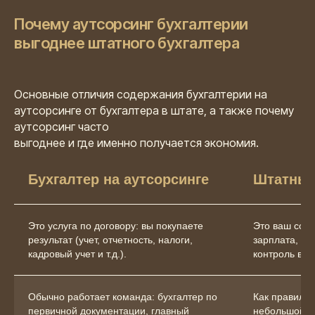
Почему аутсорсинг бухгалтерии
выгоднее штатного бухгалтера
Основные отличия содержания бухгалтерии на
аутсорсинге от бухгалтера в штате, а также почему
аутсорсинг часто
выгоднее и где именно получается экономия.
Бухгалтер на аутсорсинге
Штатный
Это услуга по договору: вы покупаете
Это ваш сот
результат (учет, отчетность, налоги,
зарплата, ра
кадровый учет и т.д.).
контроль вну
Обычно работает команда: бухгалтер по
Как правило,
первичной документации, главный
небольшой от